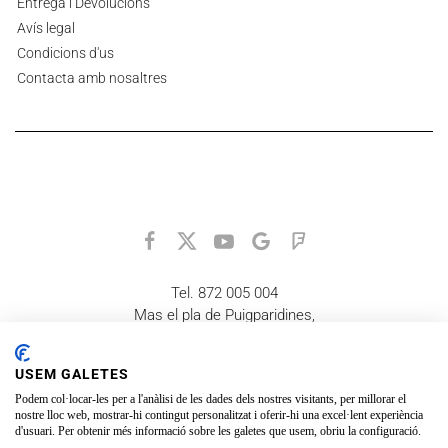
Entrega i Devolucions
Avís legal
Condicions d'us
Contacta amb nosaltres
Tel. 872 005 004
Mas el pla de Puigparidines,
17178 La Vall d'en Bas
equaid@equaid.org
USEM GALETES
Recordeu que està gestionat per voluntaris, no tenim horaris
Podem col·locar-les per a l'anàlisi de les dades dels nostres visitants, per millorar el
fixes i fem tot el que podem, ens esforcem per donar el millor
nostre lloc web, mostrar-hi contingut personalitzat i oferir-hi una excel·lent experiència
servei que podem, gràcies.
d'usuari. Per obtenir més informació sobre les galetes que usem, obriu la configuració.