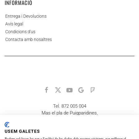
INFORMACIÓ
Entrega i Devolucions
Avís legal
Condicions d'us
Contacta amb nosaltres
Tel. 872 005 004
Mas el pla de Puigparidines,
17178 La Vall d'en Bas
equaid@equaid.org
USEM GALETES
Recordeu que està gestionat per voluntaris, no tenim horaris