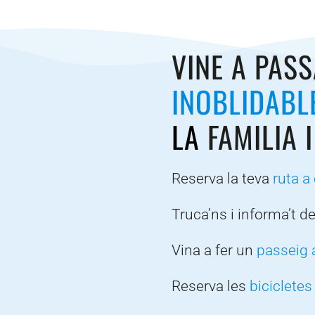
VINE A PAS
INOBLIDAB
LA
FAMILIA 
Reserva la teva
ruta a 
Truca’ns i informa’t d
Vina a fer un
passeig 
Reserva les
bicicletes