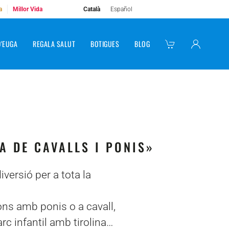
Català
Español
a
Millor Vida
D'EUGA
REGALA SALUT
BOTIGUES
BLOG
A DE CAVALLS I PONIS»
iversió per a tota la
ns amb ponis o a cavall,
rc infantil amb tirolina…