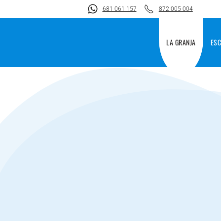
681 061 157
872 005 004
Skip to main content
LA GRANJA
ES