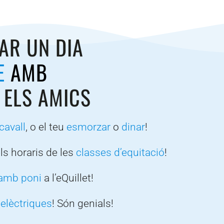
SAR UN DIA
LE
AMB
I ELS AMICS
cavall
, o el teu
esmorzar
o
dinar
!
els horaris de les
classes d’equitació
!
amb poni
a l’eQuillet!
 elèctriques
! Són genials!