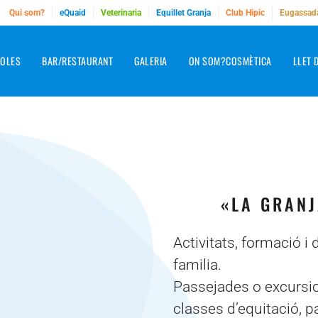
Qui som?
eQuaid
Veterinaria
Equillet Granja
Club Hipic
Eugassad
COLES
BAR/RESTAURANT
GALERIA
ON SOM?
COSMÈTICA
LLET 
«LA GRANJ
Activitats, formació i d
familia.
Passejades o excursio
classes d’equitació, pa