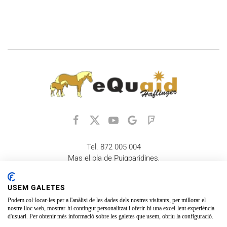
Tel. 872 005 004
Mas el pla de Puigparidines,
17178 La Vall d'en Bas
equaid@equaid.org
USEM GALETES
Recordeu que està gestionat per voluntaris, no tenim horaris
Podem col·locar-les per a l'anàlisi de les dades dels nostres visitants, per millorar el
fixes i fem tot el que podem, ens esforcem per donar el millor
nostre lloc web, mostrar-hi contingut personalitzat i oferir-hi una excel·lent experiència
servei que podem, gràcies.
d'usuari. Per obtenir més informació sobre les galetes que usem, obriu la configuració.