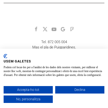
Tel. 872 005 004
Mas el pla de Puigparidines,
17178 La Vall d'en Bas
equaid@equaid.org
USEM GALETES
Recordeu que està gestionat per voluntaris, no tenim horaris
Podem col·locar-les per a l'anàlisi de les dades dels nostres visitants, per millorar el
fixes i fem tot el que podem, ens esforcem per donar el millor
nostre lloc web, mostrar-hi contingut personalitzat i oferir-hi una excel·lent experiència
servei que podem, gràcies.
d'usuari. Per obtenir més informació sobre les galetes que usem, obriu la configuració.
Accepta-ho tot
Declina
Política de Cookies
Avís legal
Política de privacitat
No, personalitza
Equaid ©. Tots els drets reservats