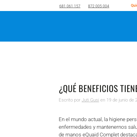
Qui
681 061 157
872 005 004
Ir al contenido principal
¿QUÉ BENEFICIOS TIEN
Escrito por
Juti Gusi
en
19 de junio de 
En el mundo actual, la higiene pe
enfermedades y mantenernos saluda
de manos eQuaid Complet destaca 