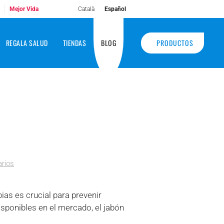
Català
Español
Mejor Vida
PRODUCTOS
REGALA SALUD
TIENDAS
BLOG
en
rios
¿Qué
beneficios
as es crucial para prevenir
tiene
el
sponibles en el mercado, el jabón
Jabón