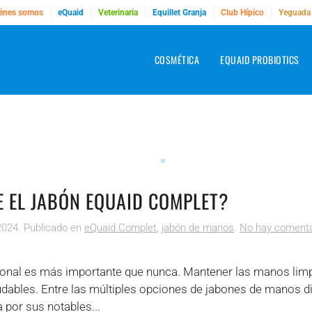
énes somos
eQuaid
Veterinaria
Equillet Granja
Club Hípico
Yeguada
COSMÉTICA
EQUAID PROBIOTICS
E EL JABÓN EQUAID COMPLET?
2024
. Publicado en
eQuaid Complet
,
jabón de manos
.
No hay comenta
rsonal es más importante que nunca. Mantener las manos limpi
bles. Entre las múltiples opciones de jabones de manos di
por sus notables...